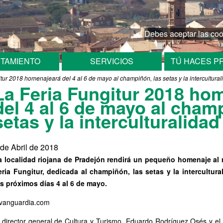
Traducir es
Debes aceptar las coo
TAMIENTO
SERVICIOS
TÚ HACES P
tur 2018 homenajeará del 4 al 6 de mayo al champiñón, las setas y la intercultural
La Feria Fungitur 2018 ho
del 4 al 6 de mayo al cham
setas y la interculturalidad
 de Abril de 2018
a localidad riojana de Pradejón rendirá un pequeño homenaje al
eria Fungitur, dedicada al champiñón, las setas y la intercultural
os próximos días 4 al 6 de mayo.
avanguardia.com
l director general de Cultura y Turismo, Eduardo Rodríguez Osés y el