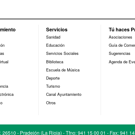
miento
Servicios
Tú haces P
Sanidad
Asociaciones
ión
Educación
Guía de Comer
ías
Servicios Sociales
Sugerencias
irtual
Biblioteca
Agenda de Eve
Escuela de Música
Deporte
encia
Turismo
ctrónica
Canal Ayuntamiento
mo
Otros
 26510 - Pradejón (La Rioja) - Tfno:
941 15 00 01
- Fax: 941 14