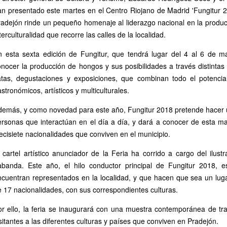
an presentado este martes en el Centro Riojano de Madrid 'Fungitur 2
radejón rinde un pequeño homenaje al liderazgo nacional en la produc
terculturalidad que recorre las calles de la localidad.
n esta sexta edición de Fungitur, que tendrá lugar del 4 al 6 de m
nocer la producción de hongos y sus posibilidades a través distintas
atas, degustaciones y exposiciones, que combinan todo el potencia
stronómicos, artísticos y multiculturales.
demás, y como novedad para este año, Fungitur 2018 pretende hacer u
rsonas que interactúan en el día a día, y dará a conocer de esta man
ecisiete nacionalidades que conviven en el municipio.
 cartel artístico anunciador de la Feria ha corrido a cargo del ilus
abanda. Este año, el hilo conductor principal de Fungitur 2018, 
ncuentran representados en la localidad, y que hacen que sea un lug
 17 nacionalidades, con sus correspondientes culturas.
or ello, la feria se inaugurará con una muestra contemporánea de tra
sitantes a las diferentes culturas y países que conviven en Pradejón.