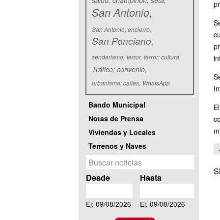
salud; champiñón; seta
pr
San Antonio
S
San Antonio; encierro
c
San Ponciano
pr
senderismo
terror
terror; cultura
in
Tráfico; convenio
S
urbanismo; calles
WhatsApp
In
Bando Municipal
E
Notas de Prensa
c
mú
Viviendas y Locales
Terrenos y Naves
Q
S
u
Fecha
Desde
Hasta
e
Desde
Hasta
r
Ej: 09/08/2026
Ej: 09/08/2026
y