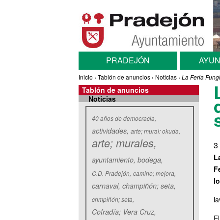
Pasar al contenido principal
Menú principal
PRADEJÓN
AYUN
Usted está aquí
Inicio
›
Tablón de anuncios
›
Noticias
›
La Feria Fungi
Tablón de anuncios
Noticias
Etiquetas
40 años de democracia
actividades
arte; mural: okuda
arte; murales
3
L
ayuntamiento
bodega
F
C.D. Pradejón
camino; mejora
l
carnaval
champiñón; seta
l
chmpiñón; seta
Cofradía; Vera Cruz
E