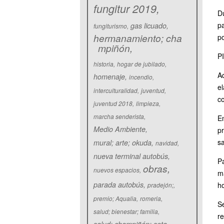
fungitur 2019
D
pa
gas licuado
fungiturismo
hermanamiento; cha
po
mpiñón
P
historia
hogar de jubilado
A
homenaje
incendio
el
interculturalidad
juventud
co
juventud 2018
limpieza
marcha senderista
E
Medio Ambiente
p
sa
mural; arte; okuda
navidad
nueva terminal autobús
Pa
obras
nuevos espacios
má
parada autobús
h
pradejón;
premio; Aqualia
romeria
S
salud; bienestar; familia
r