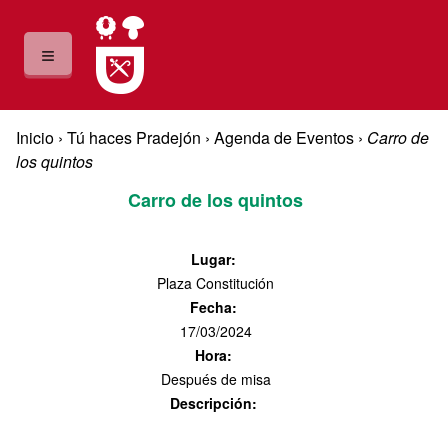
Pasar al contenido principal
≡
Usted está aquí
Inicio
›
Tú haces Pradejón
›
Agenda de Eventos
›
Carro de
los quintos
Carro de los quintos
Lugar
:
Plaza Constitución
Fecha
:
17/03/2024
Hora
:
Después de misa
Descripción
: