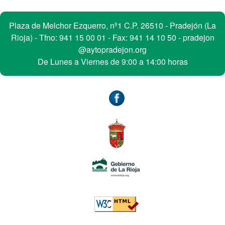
s
Contacto
Plaza de Melchor Ezquerro, nº1 C.P. 26510 - Pradejón (La
Rioja) - Tfno:
941 15 00 01
- Fax: 941 14 10 50 -
pradejon
@aytopradejon.org
De Lunes a Viernes de 9:00 a 14:00 horas
Accesibilidad
W3C: HTML5