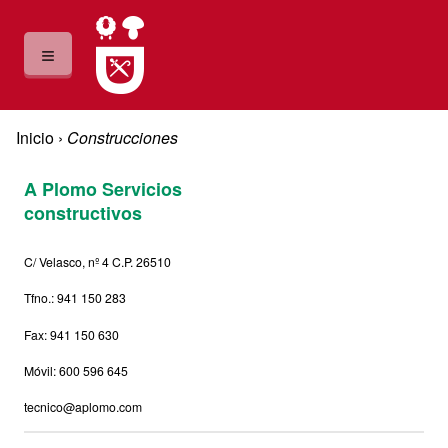
Pasar al contenido principal
≡
Usted está aquí
Inicio
›
Construcciones
Construcciones
A Plomo Servicios
constructivos
C/ Velasco, nº 4 C.P. 26510
Tfno.: 941 150 283
Fax: 941 150 630
Móvil: 600 596 645
tecnico@aplomo.com