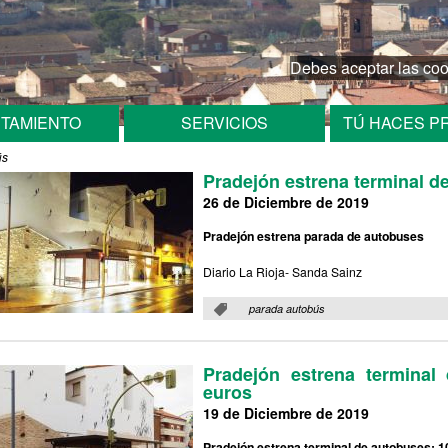
Traducir es
Debes aceptar las coo
TAMIENTO
SERVICIOS
TÚ HACES P
ús
Pradejón estrena terminal d
parada autobús
26 de Diciembre de 2019
Pradejón estrena parada de autobuses
Diario La Rioja- Sanda Sainz
Etiquetas
:
parada autobús
Pradejón estrena terminal
euros
19 de Diciembre de 2019
Pradejón estrena terminal de autobuses: 1