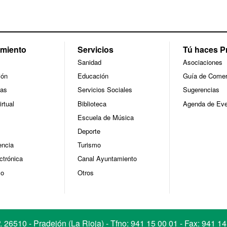
miento
Servicios
Tú haces P
Sanidad
Asociaciones
ión
Educación
Guía de Comer
ías
Servicios Sociales
Sugerencias
irtual
Biblioteca
Agenda de Eve
Escuela de Música
Deporte
encia
Turismo
ctrónica
Canal Ayuntamiento
mo
Otros
 26510 - Pradejón (La Rioja) - Tfno:
941 15 00 01
- Fax: 941 14