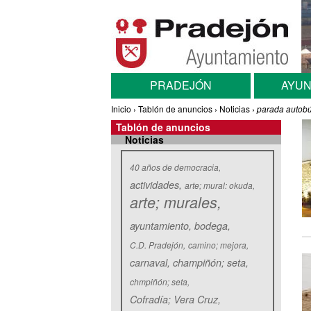
Pasar al contenido principal
Menú principal
PRADEJÓN
AYUN
Usted está aquí
Inicio
›
Tablón de anuncios
›
Noticias
›
parada autob
Tablón de anuncios
Noticias
Etiquetas
40 años de democracia
actividades
arte; mural: okuda
arte; murales
ayuntamiento
bodega
C.D. Pradejón
camino; mejora
carnaval
champiñón; seta
chmpiñón; seta
Cofradía; Vera Cruz