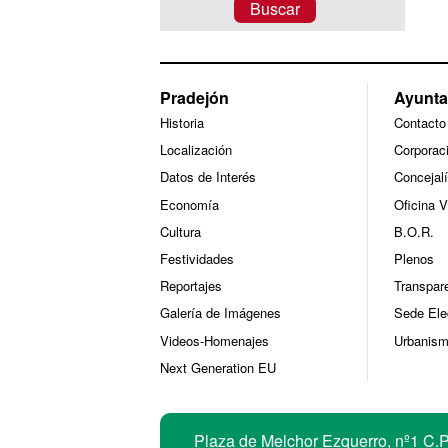
Mapa web
Pradejón
Ayunta
Historia
Contacto
Localización
Corporac
Datos de Interés
Concejal
Economía
Oficina V
Cultura
B.O.R.
Festividades
Plenos
Reportajes
Transpar
Galería de Imágenes
Sede Ele
Videos-Homenajes
Urbanis
Next Generation EU
Contacto
Plaza de Melchor Ezquerro, nº1 C.P.