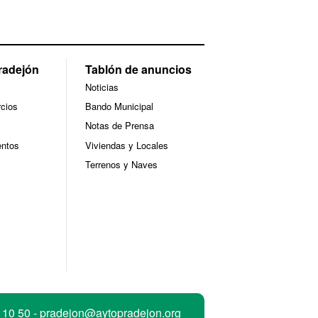
radejón
Tablón de anuncios
Noticias
cios
Bando Municipal
Notas de Prensa
ntos
Viviendas y Locales
Terrenos y Naves
 10 50 -
pradejon@aytopradejon.org