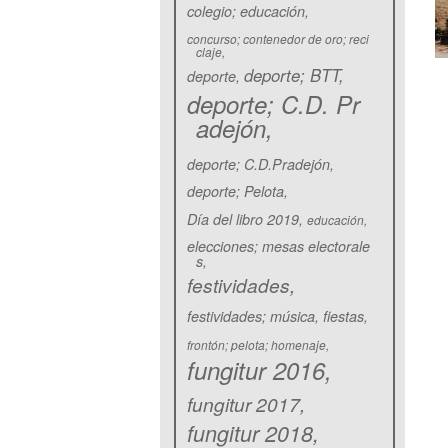
colegio; educación
concurso; contenedor de oro; reci
claje
deporte; BTT
deporte
deporte; C.D. Pr
adejón
deporte; C.D.Pradejón
deporte; Pelota
Día del libro 2019
educación
elecciones; mesas electorale
s
festividades
festividades; música
fiestas
frontón; pelota; homenaje
fungitur 2016
fungitur 2017
fungitur 2018