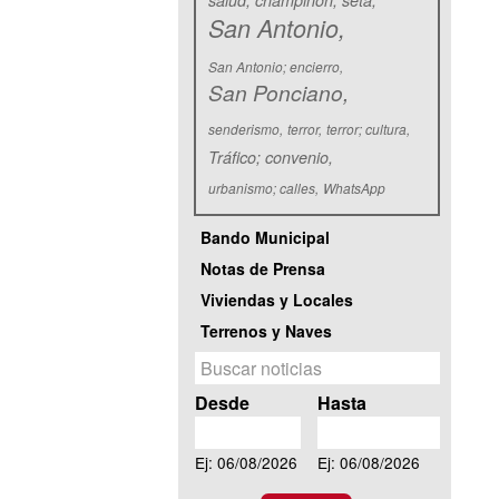
salud; champiñón; seta
San Antonio
San Antonio; encierro
San Ponciano
senderismo
terror
terror; cultura
Tráfico; convenio
urbanismo; calles
WhatsApp
Bando Municipal
Notas de Prensa
Viviendas y Locales
Terrenos y Naves
Q
u
Fecha
Desde
Hasta
e
Desde
Hasta
r
Ej: 06/08/2026
Ej: 06/08/2026
y