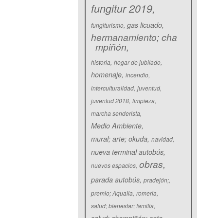
fungitur 2019
gas licuado
fungiturismo
hermanamiento; cha
mpiñón
historia
hogar de jubilado
homenaje
incendio
interculturalidad
juventud
juventud 2018
limpieza
marcha senderista
Medio Ambiente
mural; arte; okuda
navidad
nueva terminal autobús
obras
nuevos espacios
parada autobús
pradejón;
premio; Aqualia
romeria
salud; bienestar; familia